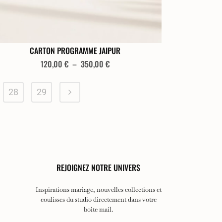
duit
CARTON PROGRAMME JAIPUR
duit
Plage
120,00
€
–
350,00
€
de
prix :
sieurs
28
29
120,00 €
iations.
à
350,00 €
ions
vent
e
isies
REJOIGNEZ NOTRE UNIVERS
Inspirations mariage, nouvelles collections et
coulisses du studio directement dans votre
e
boîte mail.