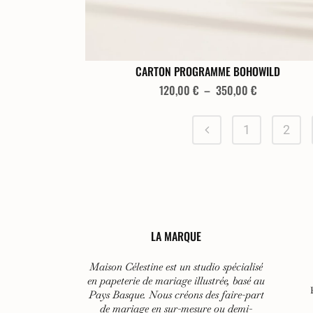
du
produit
Ce
CARTON PROGRAMME BOHOWILD
produit
Plage
120,00
€
–
350,00
€
de
a
prix :
plusieurs
1
2
120,00 €
variations.
à
Les
350,00 €
options
peuvent
être
choisies
LA MARQUE
sur
Maison Célestine est un studio spécialisé
la
en papeterie de mariage illustrée, basé au
page
Pays Basque. Nous créons des faire-part
du
de mariage en sur-mesure ou demi-