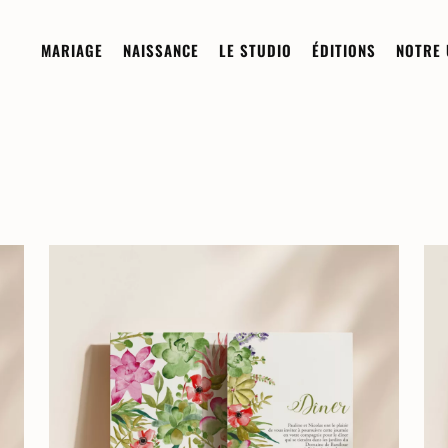
MARIAGE
NAISSANCE
LE STUDIO
ÉDITIONS
NOTRE 
Sur-mesure
Sur-mesure
Demi-Mesure
À la carte
Boutique
Invitation Digitale
Les Collections
Commander un échantillon
Composez votre papeterie de
naissance
Faire-Part
Les Collections
Remerciements