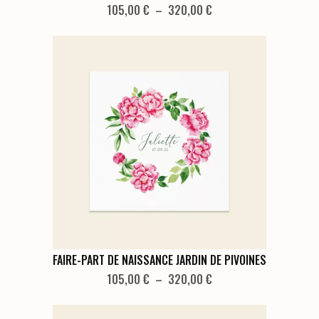
produit
Plage
105,00
€
–
320,00
€
de
a
prix :
plusieurs
105,00 €
variations.
à
Les
320,00 €
options
peuvent
être
choisies
sur
la
page
du
produit
Ce
FAIRE-PART DE NAISSANCE JARDIN DE PIVOINES
produit
Plage
105,00
€
–
320,00
€
de
a
prix :
plusieurs