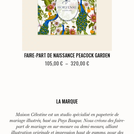
être
choisies
sur
la
page
du
produit
Ce
FAIRE-PART DE NAISSANCE PEACOCK GARDEN
produit
Plage
105,00
€
–
320,00
€
de
a
prix :
plusieurs
105,00 €
variations.
à
Les
320,00 €
LA MARQUE
options
peuvent
Maison Célestine est un studio spécialisé en papeterie de
être
mariage illustrée, basé au Pays Basque. Nous créons des faire-
choisies
part de mariage en sur-mesure ou demi-mesure, alliant
illustration originale et impression haut de gamme, pour des
sur