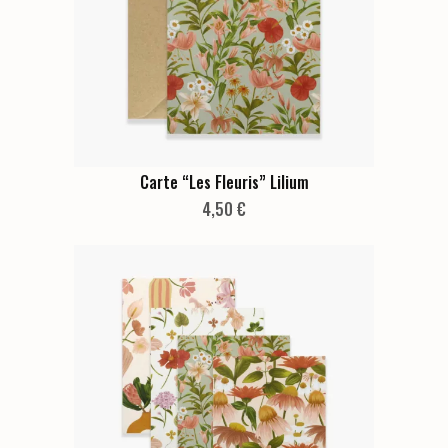
Carte “Les Fleuris” Lilium
4,50
€