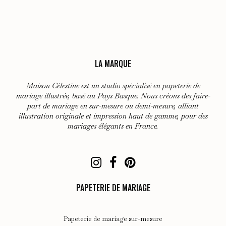
à
Les
95,00 €
options
peuvent
être
choisies
LA MARQUE
sur
Maison Célestine est un studio spécialisé en papeterie de
la
mariage illustrée, basé au Pays Basque. Nous créons des faire-
page
part de mariage en sur-mesure ou demi-mesure, alliant
du
illustration originale et impression haut de gamme, pour des
mariages élégants en France.
produit
PAPETERIE DE MARIAGE
Papeterie de mariage sur-mesure