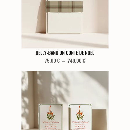
Ce
BELLY-BAND UN CONTE DE NOËL
produit
Plage
75,00
€
–
240,00
€
de
a
prix :
plusieurs
75,00 €
variations.
à
Les
240,00 €
options
peuvent
être
choisies
sur