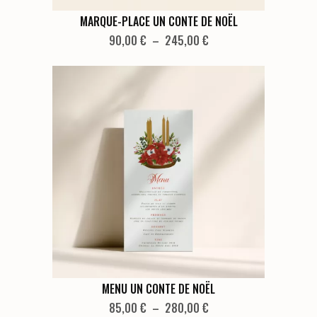
produit
Ce
MARQUE-PLACE UN CONTE DE NOËL
produit
Plage
90,00
€
–
245,00
€
de
a
prix :
plusieurs
90,00 €
variations.
à
Les
245,00 €
options
peuvent
être
choisies
sur
la
page
du
produit
Ce
MENU UN CONTE DE NOËL
produit
Plage
85,00
€
–
280,00
€