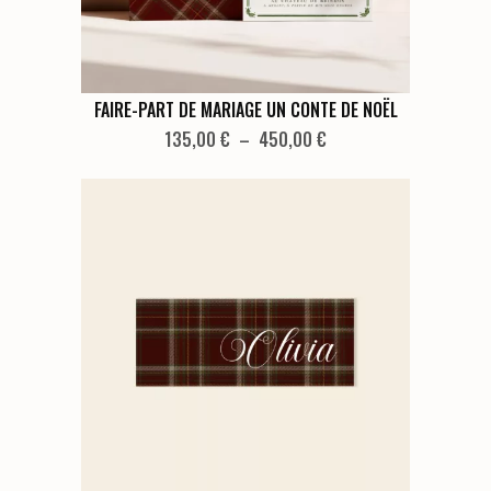
la
page
du
produit
Ce
FAIRE-PART DE MARIAGE UN CONTE DE NOËL
produit
Plage
135,00
€
–
450,00
€
de
a
prix :
plusieurs
135,00 €
variations.
à
Les
450,00 €
options
peuvent
être
choisies
sur
la
page
du