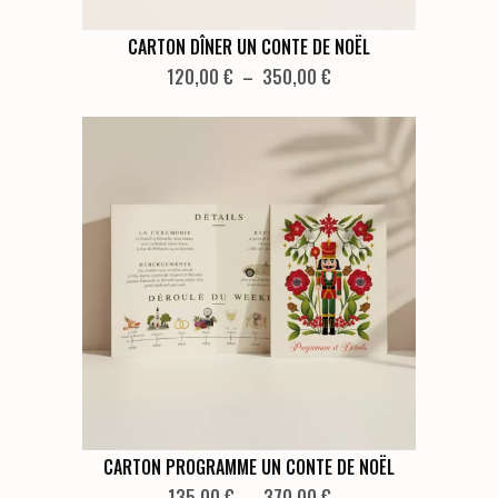
produit
Ce
CARTON DÎNER UN CONTE DE NOËL
produit
Plage
120,00
€
–
350,00
€
de
a
prix :
plusieurs
120,00 €
variations.
à
Les
350,00 €
options
peuvent
être
choisies
sur
la
page
du
produit
Ce
CARTON PROGRAMME UN CONTE DE NOËL
produit
Plage
135,00
€
–
370,00
€