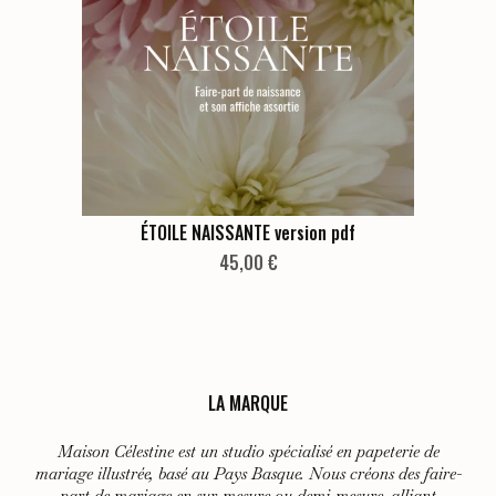
peuvent
être
choisies
sur
la
page
du
produit
ÉTOILE NAISSANTE version pdf
45,00
€
LA MARQUE
Maison Célestine est un studio spécialisé en papeterie de
mariage illustrée, basé au Pays Basque. Nous créons des faire-
part de mariage en sur-mesure ou demi-mesure, alliant