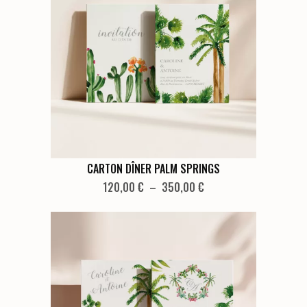
Ce
CARTON DÎNER PALM SPRINGS
produit
Plage
120,00
€
–
350,00
€
de
a
prix :
plusieurs
120,00 €
variations.
à
Les
350,00 €
options
peuvent