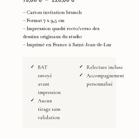
de
– Carton invitation brunch
prix :
– Format 7 x 9,5 cm
– Impression quadri recto/verso des
75,00 €
dessins originaux du studio
à
– Imprimé en France à Saint-Jean-de-Luz
220,00 €
BAT
Relecture incluse
envoyé
Accompagnement
avant
personnalisé
impression
Aucun
tirage sans
validation