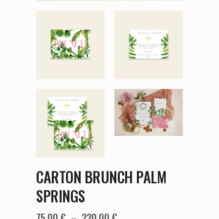
CARTON BRUNCH PALM
SPRINGS
Plage
75,00
€
–
220,00
€