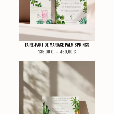
être
choisies
sur
la
page
du
produit
Ce
FAIRE-PART DE MARIAGE PALM SPRINGS
produit
Plage
135,00
€
–
450,00
€
de
a
prix :
plusieurs
135,00 €
variations.
à
Les
450,00 €
options
peuvent
être
choisies
sur