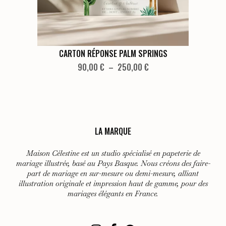
la
page
du
produit
Ce
CARTON RÉPONSE PALM SPRINGS
produit
Plage
90,00
€
–
250,00
€
de
a
prix :
plusieurs
90,00 €
variations.
à
Les
250,00 €
LA MARQUE
options
peuvent
Maison Célestine est un studio spécialisé en papeterie de
être
mariage illustrée, basé au Pays Basque. Nous créons des faire-
choisies
part de mariage en sur-mesure ou demi-mesure, alliant
illustration originale et impression haut de gamme, pour des
sur
mariages élégants en France.
la
page
du