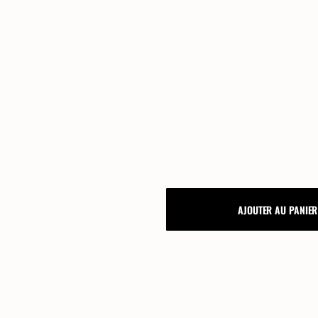
FAQ
Lexique, notre guide mariage
Processus de commande
Personnalisation papeterie de
Mariage: nos guides
CARTON
AJOUTER AU PANIER
BRUNCH
SONGES
D'AUTOMNE
quantity