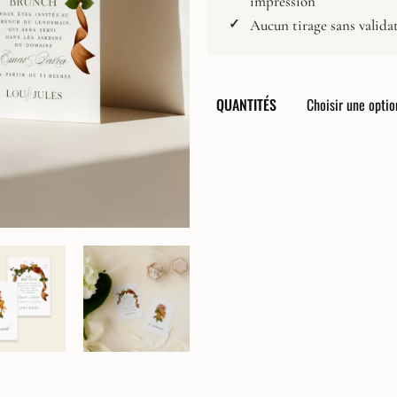
impression
Composez votre papeterie
Affiche Naissance
Aucun tirage sans valida
Faire-Part
Faire-part digital
QUANTITÉS
Carton Réponse
Invitation Dîner
Invitation Brunch
Carton Programme
Carte de Remerciements
Livret de cérémonie
Menus
Marque-Place