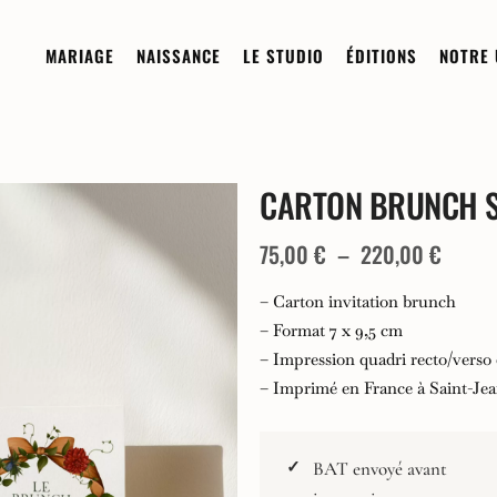
MARIAGE
NAISSANCE
LE STUDIO
ÉDITIONS
NOTRE 
CARTON BRUNCH S
Sur-mesure
Sur-mesure
Demi-Mesure
À la carte
Plage
75,00
€
–
220,00
€
Boutique
de
– Carton invitation brunch
prix :
Invitation Digitale
– Format 7 x 9,5 cm
Les Collections
– Impression quadri recto/verso 
75,00
Commander un échantillon
Composez votre papeterie de
– Imprimé en France à Saint-Je
naissance
à
Faire-Part
220,0
Les Collections
BAT envoyé avant
Remerciements