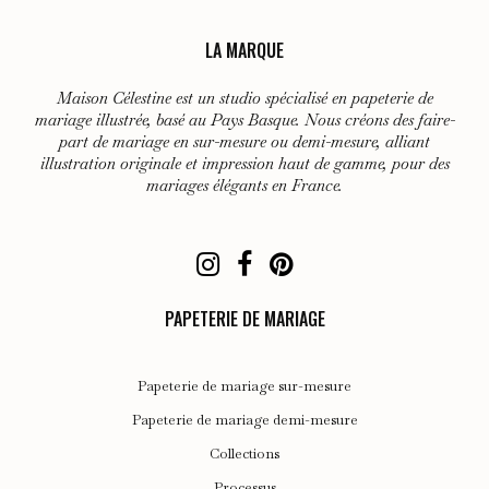
à
Les
450,00 €
LA MARQUE
options
peuvent
Maison Célestine est un studio spécialisé en papeterie de
être
mariage illustrée, basé au Pays Basque. Nous créons des faire-
choisies
part de mariage en sur-mesure ou demi-mesure, alliant
illustration originale et impression haut de gamme, pour des
sur
mariages élégants en France.
la
page
du
produit
PAPETERIE DE MARIAGE
Papeterie de mariage sur-mesure
Papeterie de mariage demi-mesure
Collections
Processus