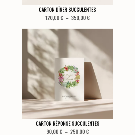
Ce
CARTON DÎNER SUCCULENTES
produit
Plage
120,00
€
–
350,00
€
de
a
prix :
plusieurs
120,00 €
variations.
à
Les
350,00 €
options
peuvent
être
choisies
sur
la
page
du
produit
Ce
CARTON RÉPONSE SUCCULENTES
produit
Plage
90,00
€
–
250,00
€