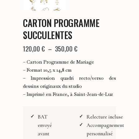
CARTON PROGRAMME
SUCCULENTES
Plage
120,00
€
–
350,00
€
de
– Carton Programme de Mariage
prix :
– Format 10,5 x 14,8 cm
– Impression quadri recto/verso des
120,00 €
dessins originaux du studio
à
– Imprimé en France, à Saint-Jean-de-Luz
350,00 €
BAT
Relecture incluse
envoyé
Accompagnement
avant
personnalisé