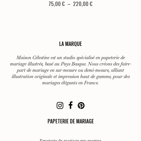
produit
Plage
75,00
€
–
220,00
€
de
a
prix :
plusieurs
75,00 €
variations.
à
Les
220,00 €
LA MARQUE
options
peuvent
Maison Célestine est un studio spécialisé en papeterie de
être
mariage illustrée, basé au Pays Basque. Nous créons des faire-
choisies
part de mariage en sur-mesure ou demi-mesure, alliant
illustration originale et impression haut de gamme, pour des
sur
mariages élégants en France.
la
page
du
produit
PAPETERIE DE MARIAGE
Papeterie de mariage sur-mesure