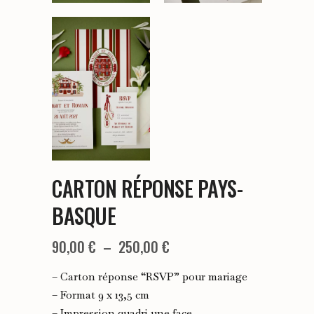
CARTON RÉPONSE PAYS-
BASQUE
Plage
90,00
€
–
250,00
€
de
– Carton réponse “RSVP” pour mariage
prix :
– Format 9 x 13,5 cm
– Impression quadri une face