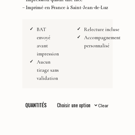
90,00 €
– Imprimé en France à Saint-Jean-de-Luz
à
250,00 €
BAT
Relecture incluse
envoyé
Accompagnement
avant
personnalisé
impression
Aucun
tirage sans
validation
QUANTITÉS
Clear