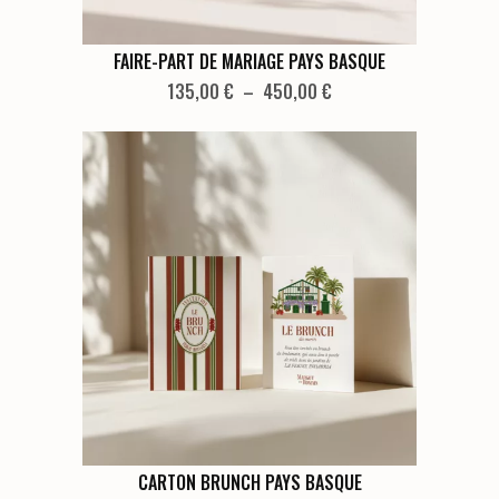
du
produit
Ce
FAIRE-PART DE MARIAGE PAYS BASQUE
produit
Plage
135,00
€
–
450,00
€
de
a
prix :
plusieurs
135,00 €
variations.
à
Les
450,00 €
options
peuvent
être
choisies
sur
la
page
du
produit
Ce
CARTON BRUNCH PAYS BASQUE