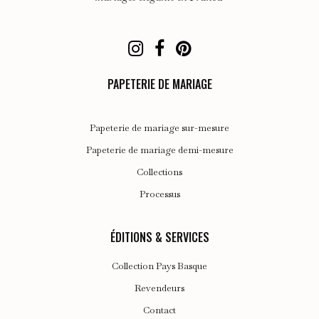
la
page
du
produit
PAPETERIE DE MARIAGE
Papeterie de mariage sur-mesure
Papeterie de mariage demi-mesure
Collections
Processus
ÉDITIONS & SERVICES
Collection Pays Basque
Revendeurs
Contact