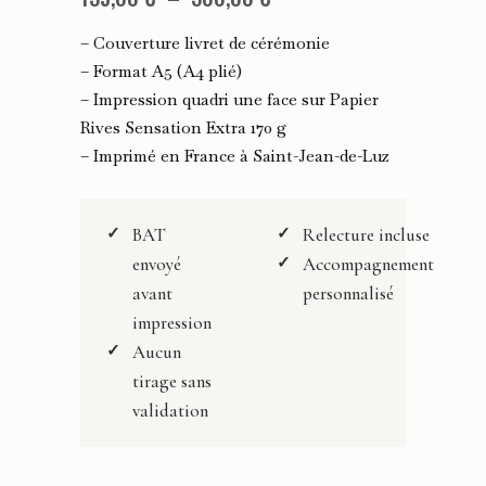
de
– Couverture livret de cérémonie
prix :
– Format A5 (A4 plié)
– Impression quadri une face sur Papier
135,00 €
Rives Sensation Extra 170 g
à
– Imprimé en France à Saint-Jean-de-Luz
300,00 €
BAT
Relecture incluse
envoyé
Accompagnement
avant
personnalisé
impression
Aucun
tirage sans
validation