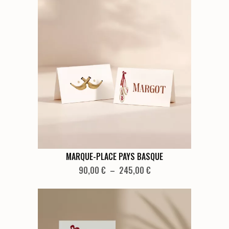
Ce
MARQUE-PLACE PAYS BASQUE
produit
Plage
90,00
€
–
245,00
€
de
a
prix :
plusieurs
90,00 €
variations.
à
Les