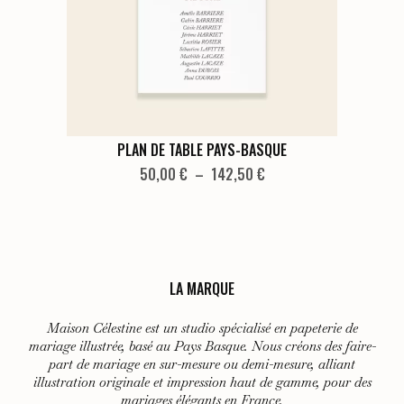
choisies
sur
la
page
du
produit
Ce
PLAN DE TABLE PAYS-BASQUE
produit
Plage
50,00
€
–
142,50
€
de
a
prix :
plusieurs
50,00 €
variations.
à
Les
142,50 €
LA MARQUE
options
peuvent
Maison Célestine est un studio spécialisé en papeterie de
être
mariage illustrée, basé au Pays Basque. Nous créons des faire-
choisies
part de mariage en sur-mesure ou demi-mesure, alliant
illustration originale et impression haut de gamme, pour des
sur
mariages élégants en France.