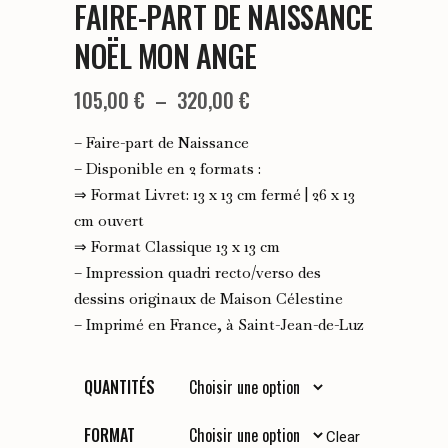
FAIRE-PART DE NAISSANCE
NOËL MON ANGE
Plage
105,00
€
–
320,00
€
de
– Faire-part de Naissance
prix :
– Disponible en 2 formats :
⇒ Format Livret: 13 x 13 cm fermé | 26 x 13
105,00 €
cm ouvert
à
⇒ Format Classique 13 x 13 cm
320,00 €
– Impression quadri recto/verso des
dessins originaux de Maison Célestine
– Imprimé en France, à Saint-Jean-de-Luz
QUANTITÉS
FORMAT
Clear