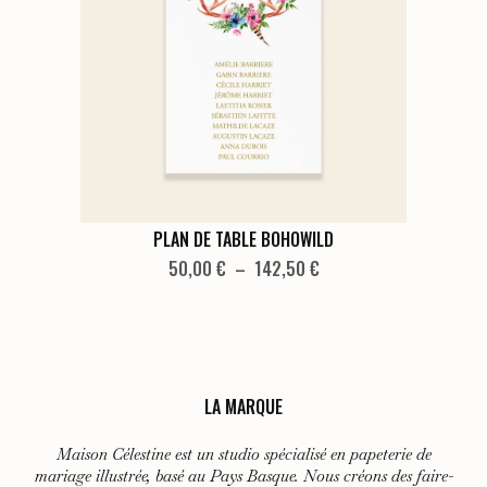
peuvent
être
choisies
sur
la
page
du
produit
Ce
PLAN DE TABLE BOHOWILD
produit
Plage
50,00
€
–
142,50
€
de
a
prix :
plusieurs
50,00 €
variations.
à
Les
142,50 €
LA MARQUE
options
peuvent
Maison Célestine est un studio spécialisé en papeterie de
être
mariage illustrée, basé au Pays Basque. Nous créons des faire-