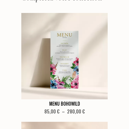
Ce
MENU BOHOWILD
produit
Plage
85,00
€
–
280,00
€
de
a
prix :
plusieurs