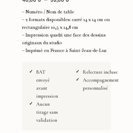
de
– Numéro / Nom de table
prix :
– 2 formats disponibles: carré 14 x 14 cm ou
rectangulaire 10,5 x 14,8 cm
40,00 €
– Impression quadri une face des dessins
à
originaux du studio
95,00 €
– Imprimé en France à Saint-Jean-de-Luz
BAT
Relecture incluse
envoyé
Accompagnement
avant
personnalisé
impression
Aucun
tirage sans
validation