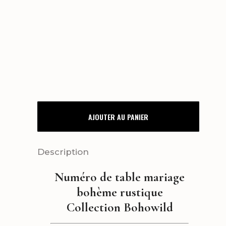
NUMERO
AJOUTER AU PANIER
/
NOM
Description
DE
Numéro de table mariage
TABLE
bohème rustique
BOHOWILD
Collection Bohowild
quantity