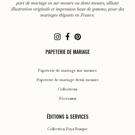
choisies
part de mariage en sur-mesure ou demi-mesure, alliant
illustration originale et impression haut de gamme, pour des
sur
mariages élégants en France.
la
page
du
produit
PAPETERIE DE MARIAGE
Papeterie de mariage sur-mesure
Papeterie de mariage demi-mesure
Collections
Processus
ÉDITIONS & SERVICES
Collection Pays Basque