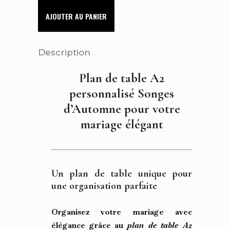
TABLE
AJOUTER AU PANIER
A2
SONGES
Description
D'AUTOMNE
Plan de table A2
quantity
personnalisé Songes
d’Automne pour votre
mariage élégant
Un plan de table unique pour
une organisation parfaite
Organisez votre mariage avec
élégance grâce au
plan de table A2