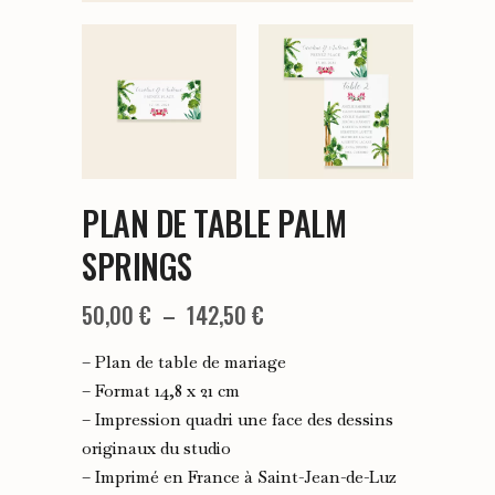
PLAN DE TABLE PALM
SPRINGS
Plage
50,00
€
–
142,50
€
de
– Plan de table de mariage
prix :
– Format 14,8 x 21 cm
– Impression quadri une face des dessins
50,00 €
originaux du studio
à
– Imprimé en France à Saint-Jean-de-Luz