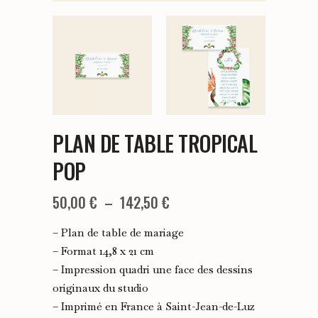
PLAN DE TABLE TROPICAL
POP
Plage
50,00
€
–
142,50
€
de
– Plan de table de mariage
prix :
– Format 14,8 x 21 cm
– Impression quadri une face des dessins
50,00 €
originaux du studio
à
– Imprimé en France à Saint-Jean-de-Luz