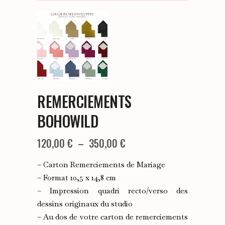
REMERCIEMENTS
BOHOWILD
Plage
120,00
€
–
350,00
€
de
– Carton Remerciements de Mariage
prix :
– Format 10,5 x 14,8 cm
– Impression quadri recto/verso des
120,00 €
dessins originaux du studio
à
– Au dos de votre carton de remerciements