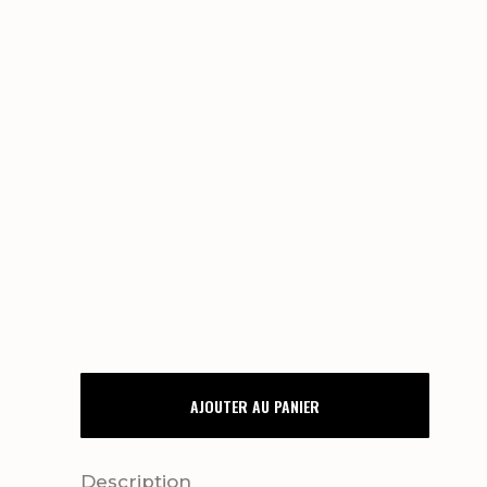
REMERCIEMENTS
AJOUTER AU PANIER
BOHOWILD
quantity
Description