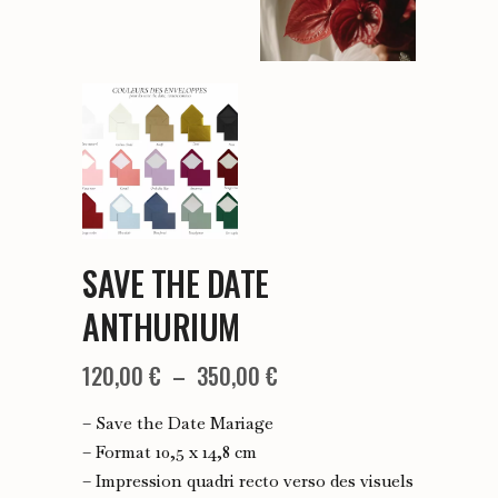
SAVE THE DATE
ANTHURIUM
Plage
120,00
€
–
350,00
€
de
– Save the Date Mariage
prix :
– Format 10,5 x 14,8 cm
– Impression quadri recto verso des visuels
120,00 €