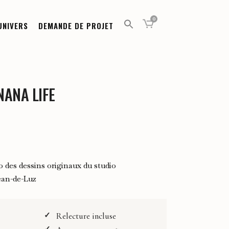
0
UNIVERS
DEMANDE DE PROJET
NANA LIFE
e
:
o des dessins originaux du studio
00 €
ean-de-Luz
00 €
Relecture incluse