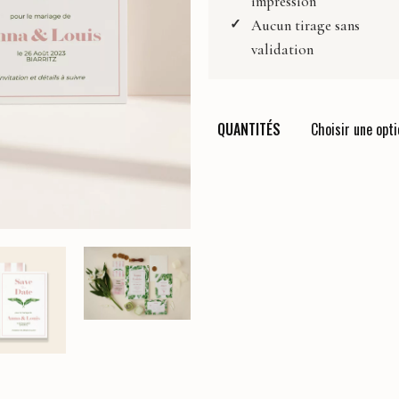
impression
Composez votre papeterie
Affiche Naissance
Aucun tirage sans
Faire-Part
validation
Faire-part digital
Carton Réponse
QUANTITÉS
Invitation Dîner
Invitation Brunch
Carton Programme
Carte de Remerciements
Livret de cérémonie
Menus
Marque-Place