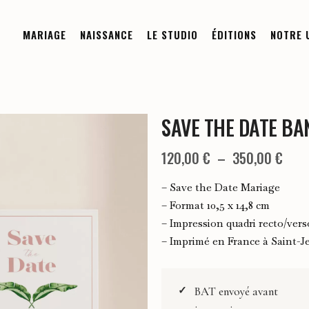
MARIAGE
NAISSANCE
LE STUDIO
ÉDITIONS
NOTRE 
SAVE THE DATE BA
Sur-mesure
Sur-mesure
Demi-Mesure
À la carte
Plag
120,00
€
–
350,00
€
Boutique
de
– Save the Date Mariage
prix 
Invitation Digitale
– Format 10,5 x 14,8 cm
Les Collections
– Impression quadri recto/vers
120,
Commander un échantillon
Composez votre papeterie de
– Imprimé en France à Saint-J
naissance
à
Faire-Part
350,
Les Collections
BAT envoyé avant
Remerciements