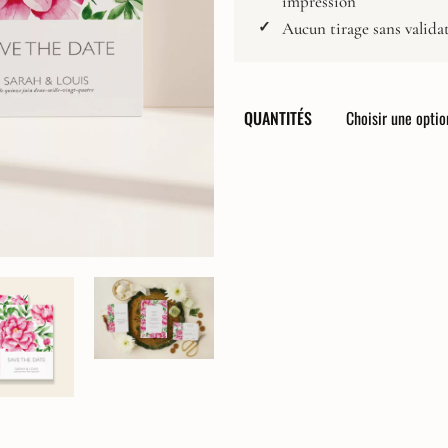
impression
Composez votre papeterie
Affiche Naissance
Aucun tirage sans valida
Faire-Part
Faire-part digital
QUANTITÉS
Carton Réponse
Invitation Dîner
Invitation Brunch
Carton Programme
Carte de Remerciements
Livret de cérémonie
Menus
Marque-Place