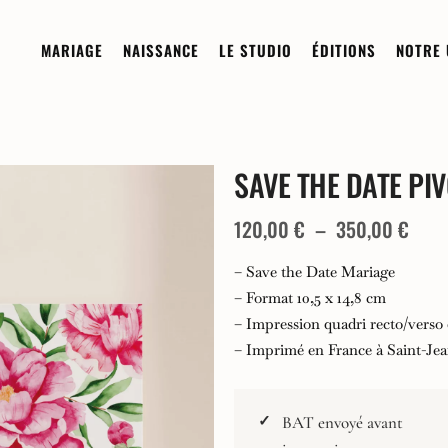
MARIAGE
NAISSANCE
LE STUDIO
ÉDITIONS
NOTRE 
SAVE THE DATE PI
Sur-mesure
Sur-mesure
Demi-Mesure
À la carte
Plag
120,00
€
–
350,00
€
Boutique
de
– Save the Date Mariage
prix :
Invitation Digitale
– Format 10,5 x 14,8 cm
Les Collections
– Impression quadri recto/verso 
120,
Commander un échantillon
Composez votre papeterie de
– Imprimé en France à Saint-Je
naissance
à
Faire-Part
350,
Les Collections
BAT envoyé avant
Remerciements