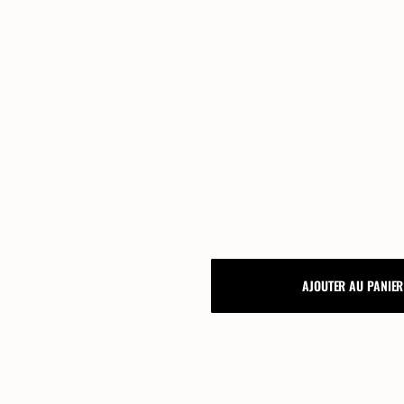
SAVE
AJOUTER AU PANIER
THE
DATE
PIVOINES