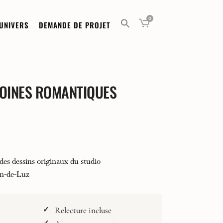
0
UNIVERS
DEMANDE DE PROJET
VOINES ROMANTIQUES
e
des dessins originaux du studio
00 €
an-de-Luz
00 €
Relecture incluse