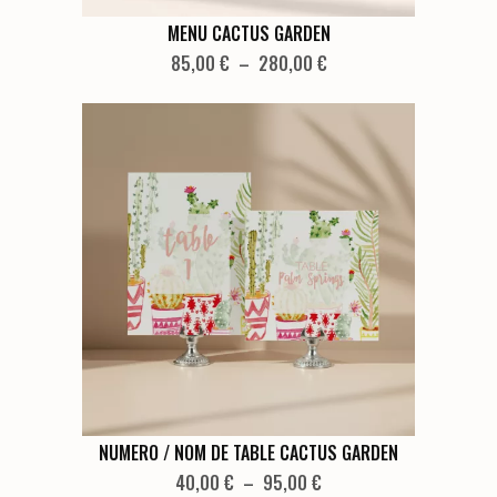
produit
Ce
MENU CACTUS GARDEN
produit
Plage
85,00
€
–
280,00
€
de
a
prix :
plusieurs
85,00 €
variations.
à
Les
280,00 €
options
peuvent
être
choisies
sur
la
page
du
produit
Ce
NUMERO / NOM DE TABLE CACTUS GARDEN
produit
Plage
40,00
€
–
95,00
€