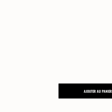
FAQ
Lexique, notre guide mariage
Processus de commande
Personnalisation papeterie de
Mariage: nos guides
NUMERO
AJOUTER AU PANIER
/
NOM