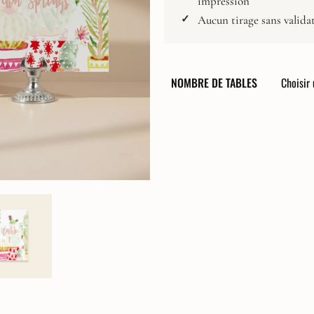
impression
Composez votre papeterie
Affiche Naissance
Aucun tirage sans valida
Faire-Part
Faire-part digital
NOMBRE DE TABLES
Carton Réponse
Invitation Dîner
Invitation Brunch
Carton Programme
Carte de Remerciements
Livret de cérémonie
Menus
Marque-Place