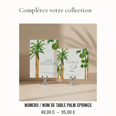
Complétez votre collection
Ce
NUMERO / NOM DE TABLE PALM SPRINGS
produit
Plage
40,00
€
–
95,00
€