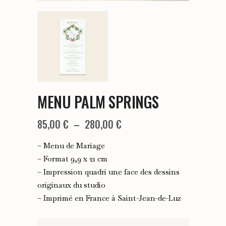
MENU PALM SPRINGS
Plage
85,00
€
–
280,00
€
de
– Menu de Mariage
prix :
– Format 9,9 x 21 cm
– Impression quadri une face des dessins
85,00 €
originaux du studio
à
– Imprimé en France à Saint-Jean-de-Luz
280,00 €