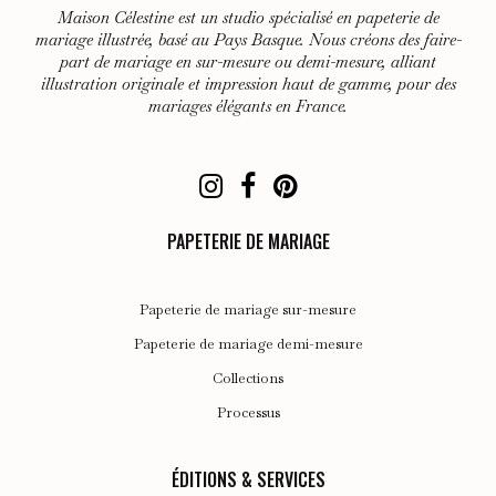
Maison Célestine est un studio spécialisé en papeterie de
être
mariage illustrée, basé au Pays Basque. Nous créons des faire-
choisies
part de mariage en sur-mesure ou demi-mesure, alliant
illustration originale et impression haut de gamme, pour des
sur
mariages élégants en France.
la
page
du
produit
PAPETERIE DE MARIAGE
Papeterie de mariage sur-mesure
Papeterie de mariage demi-mesure
Collections
Processus
ÉDITIONS & SERVICES