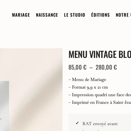
MARIAGE
NAISSANCE
LE STUDIO
ÉDITIONS
NOTRE 
MENU VINTAGE BL
Sur-mesure
Sur-mesure
Demi-Mesure
À la carte
Plage
85,00
€
–
280,00
€
Boutique
de
– Menu de Mariage
prix :
Invitation Digitale
– Format 9,9 x 21 cm
Les Collections
– Impression quadri une face des
85,00
Commander un échantillon
Composez votre papeterie de
– Imprimé en France à Saint-Je
naissance
à
Faire-Part
280,0
Les Collections
BAT envoyé avant
Remerciements