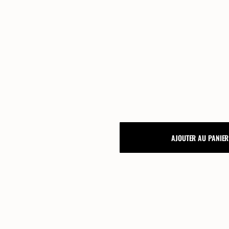
FAQ
Lexique, notre guide mariage
Processus de commande
Personnalisation papeterie de
Mariage: nos guides
MENU
AJOUTER AU PANIER
VINTAGE
BLOOM
quantity