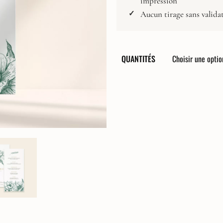
impression
Composez votre papeterie
Affiche Naissance
Aucun tirage sans valida
Faire-Part
Faire-part digital
QUANTITÉS
Carton Réponse
Invitation Dîner
Invitation Brunch
Carton Programme
Carte de Remerciements
Livret de cérémonie
Menus
Marque-Place