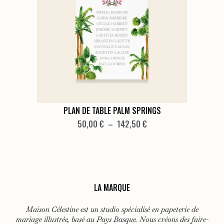
peuvent
être
choisies
sur
la
page
du
produit
Ce
PLAN DE TABLE PALM SPRINGS
produit
Plage
50,00
€
–
142,50
€
de
a
prix :
plusieurs
50,00 €
variations.
à
Les
142,50 €
LA MARQUE
options
peuvent
Maison Célestine est un studio spécialisé en papeterie de
être
mariage illustrée, basé au Pays Basque. Nous créons des faire-