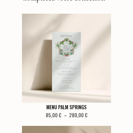
Ce
MENU PALM SPRINGS
produit
Plage
85,00
€
–
280,00
€
de
a
prix :
plusieurs