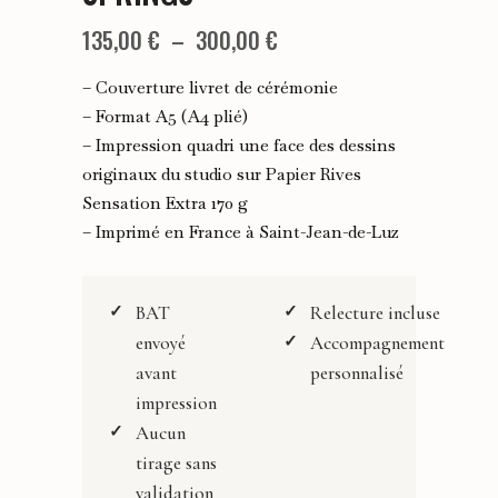
Plage
135,00
€
–
300,00
€
de
– Couverture livret de cérémonie
prix :
– Format A5 (A4 plié)
– Impression quadri une face des dessins
135,00 €
originaux du studio sur Papier Rives
à
Sensation Extra 170 g
300,00 €
– Imprimé en France à Saint-Jean-de-Luz
BAT
Relecture incluse
envoyé
Accompagnement
avant
personnalisé
impression
Aucun
tirage sans
validation