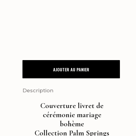
COUVERTURE
AJOUTER AU PANIER
LIVRET
DE
Description
CÉRÉMONIE
Couverture livret de
PALM
cérémonie mariage
SPRINGS
bohème
Collection Palm Springs
quantity