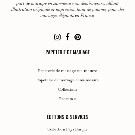
choisies
part de mariage en sur-mesure ou demi-mesure, alliant
illustration originale et impression haut de gamme, pour des
sur
mariages élégants en France.
la
page
du
produit
PAPETERIE DE MARIAGE
Papeterie de mariage sur-mesure
Papeterie de mariage demi-mesure
Collections
Processus
ÉDITIONS & SERVICES
Collection Pays Basque